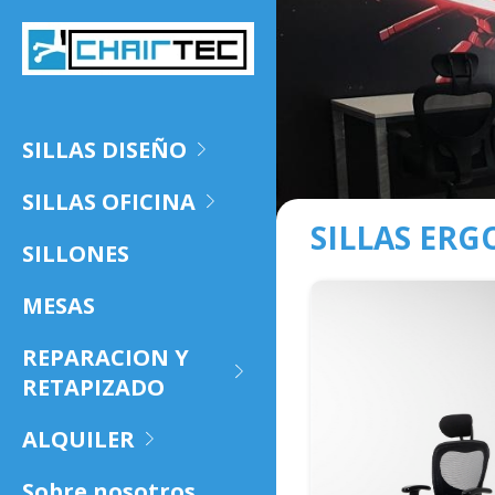
SILLAS DISEÑO
SILLAS OFICINA
SILLAS ERG
SILLONES
MESAS
REPARACION Y
RETAPIZADO
ALQUILER
Sobre nosotros