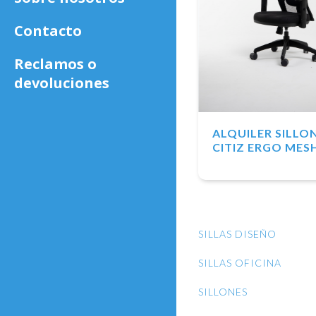
Contacto
Reclamos o
devoluciones
ALQUILER SILLO
CITIZ ERGO MES
SILLAS DISEÑO
SILLAS OFICINA
SILLONES